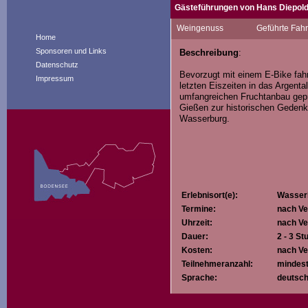
Gästeführungen von Hans Diepol
Mit Begeisterung genieße ich tägl
Weingenuss
Geführte Fah
Auf meinen angebotenen Fahrradtou
Home
- einzigartige Landschaft
Sponsoren und Links
Beschreibung
:
- die Naturvielfalt und
Datenschutz
- die Historie (Burgen, Schlösser,
Bevorzugt mit einem E-Bike fahr
Impressum
letzten Eiszeiten in das Argenta
begeistern.
umfangreichen Fruchtanbau gep
Gießen zur historischen Gedenk
Wasserburg.
Erlebnisort(e):
Wasserb
Termine:
nach Ve
Uhrzeit:
nach Ve
Dauer:
2 - 3 S
Kosten:
nach Ve
Teilnehmeranzahl:
mindest
Sprache:
deutsch