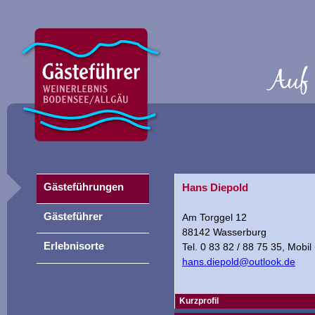
Gästeführungen
Hans Diepold
Gästeführer
Am Torggel 12
88142 Wasserburg
Erlebnisorte
Tel. 0 83 82 / 88 75 35, Mobi
hans.diepold@outlook.de
Kurzprofil