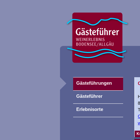
Gästeführungen
Gästeführer
Erlebnisorte
T
C
w
K