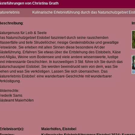
ästeführungen von Christina Grath
turerlebnis
Kulinarische Erlebnisführung durch das Naturschutzgebiet Eis
ch gehöre zwar zu den Weingästeführern vom/am Bodensee, möchte Sie aber sehr ge
ührung in das Naturschutzgebiet Eistobel einladen.
Beschreibung
:
I
ede Führung ist für mich etwas Besonderes. Die Begegnungen mit Menschen und
ührung sind für mich jedes Mal eine Bereicherung.
Naturgenuss für Leib & Seele
Das Naturschutzgebiet Eistobel fasziniert durch seine rauschenden
ch freue mich auf Sie.
Wasserfälle und tiefe Strudellöcher, riesige Gesteinsblöcke und gewaltige
Felswände. Sie erleben mit allen Sinnen diese besondere Art der
Gästeführung. Erfahren Sie etwas über die Entstehung des Eistobels, Käse
und Allgäu, Weine vom Bodensee und viele andere wissenswerte, lustige
und interessante Geschichten. In kurzweiligen 3 Std. führe ich Sie durch das
Naturschauspiel Eistobel. Sie werden beeindruckt sein von dem, was Sie
sehen und was Sie verköstigen. Lassen Sie sich überraschen. Das
Naturerlebnis Eistobel: eine wanderbare Geschichte mit wunderbarer
Verköstigung.
Bilderrechte:
Frederik Sams
Gästeamt Maierhöfen
Erlebnisort(e):
Maierhöfen, Eistobel