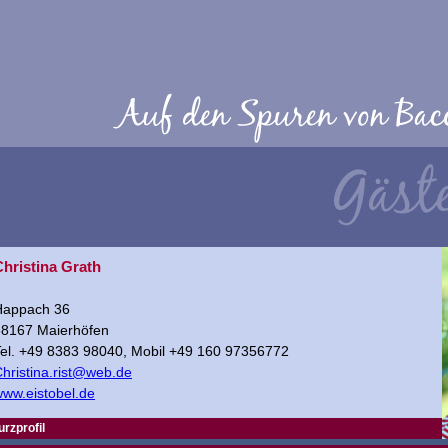
Christina Grath
Happach 36
88167 Maierhöfen
el. +49 8383 98040, Mobil +49 160 97356772
hristina.rist@web.de
ww.eistobel.de
urzprofil