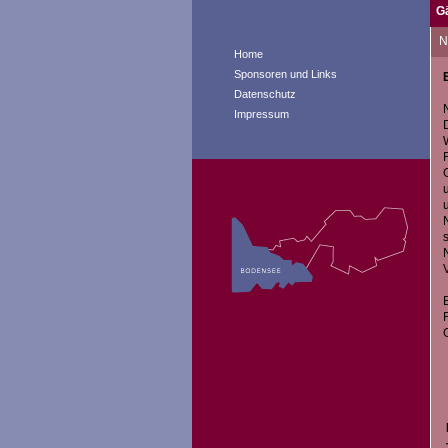
G
Na
I
Home
F
Sponsoren und Links
J
Datenschutz
F
Impressum
I