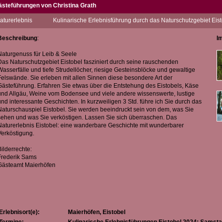
ästeführungen von Christina Grath
turerlebnis
Kulinarische Erlebnisführung durch das Naturschutzgebiet Eis
ch gehöre zwar zu den Weingästeführern vom/am Bodensee, möchte Sie aber sehr ge
ührung in das Naturschutzgebiet Eistobel einladen.
Beschreibung
:
I
ede Führung ist für mich etwas Besonderes. Die Begegnungen mit Menschen und
ührung sind für mich jedes Mal eine Bereicherung.
Naturgenuss für Leib & Seele
Das Naturschutzgebiet Eistobel fasziniert durch seine rauschenden
ch freue mich auf Sie.
Wasserfälle und tiefe Strudellöcher, riesige Gesteinsblöcke und gewaltige
Felswände. Sie erleben mit allen Sinnen diese besondere Art der
Gästeführung. Erfahren Sie etwas über die Entstehung des Eistobels, Käse
und Allgäu, Weine vom Bodensee und viele andere wissenswerte, lustige
und interessante Geschichten. In kurzweiligen 3 Std. führe ich Sie durch das
Naturschauspiel Eistobel. Sie werden beeindruckt sein von dem, was Sie
sehen und was Sie verköstigen. Lassen Sie sich überraschen. Das
Naturerlebnis Eistobel: eine wanderbare Geschichte mit wunderbarer
Verköstigung.
Bilderrechte:
Frederik Sams
Gästeamt Maierhöfen
Erlebnisort(e):
Maierhöfen, Eistobel