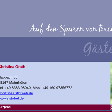
Christina Grath
Happach 36
88167 Maierhöfen
el. +49 8383 98040, Mobil +49 160 97356772
hristina.rist@web.de
ww.eistobel.de
urzprofil