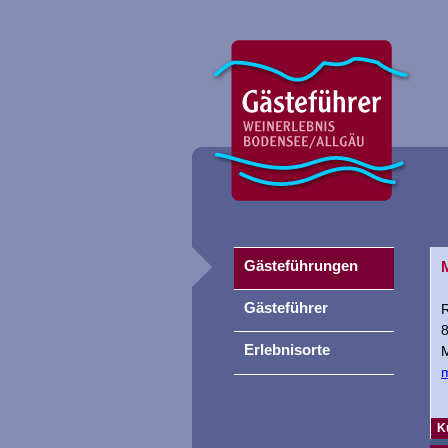
Gästeführungen
Gästeführer
R
Erlebnisorte
M
K