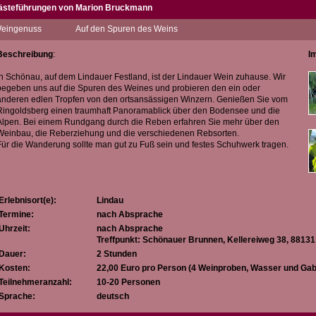
ästeführungen von Marion Bruckmann
uten Tag! Mein Name ist Marion Bruckmann und ich lebe mit meiner Familie in Lin
eingenuss
Auf den Spuren des Weins
eden Tag glücklich und dankbar dafür, dass ich in dieser wunderschönen Region leb
odensee, der mit Obstbäumen und Weinbergen gesäumt ist und die Weite die den B
Beschreibung
:
I
erne erzähle ich Ihnen auf meinen Erlebnistouren und bei meinen Inselführungen
nd Obstbau und die Geschichte Lindaus. Leckere regionale Genussproben sind ein
In Schönau, auf dem Lindauer Festland, ist der Lindauer Wein zuhause. Wir
begeben uns auf die Spuren des Weines und probieren den ein oder
iete ein buntes Repertoire an Weinbergführungen, Wein- und Streuobstwiesenwa
anderen edlen Tropfen von den ortsansässigen Winzern. Genießen Sie vom
lassische Stadtführungen, Junggesellinnenabschiede…Sie haben noch Fragen, da
Ringoldsberg einen traumhaft Panoramablick über den Bodensee und die
Alpen. Bei einem Rundgang durch die Reben erfahren Sie mehr über den
Weinbau, die Reberziehung und die verschiedenen Rebsorten.
Für die Wanderung sollte man gut zu Fuß sein und festes Schuhwerk tragen.
Erlebnisort(e):
Lindau
Termine:
nach Absprache
Uhrzeit:
nach Absprache
Treffpunkt: Schönauer Brunnen, Kellereiweg 38, 88131
Dauer:
2 Stunden
Kosten:
22,00 Euro pro Person (4 Weinproben, Wasser und Ga
Teilnehmeranzahl:
10-20 Personen
Sprache:
deutsch