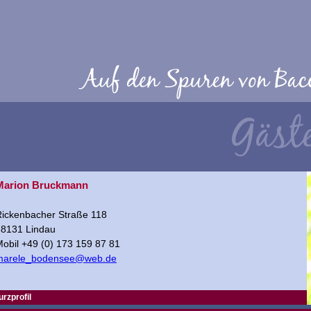
Marion Bruckmann
ickenbacher Straße 118
88131 Lindau
obil +49 (0) 173 159 87 81
marele_bodensee@web.de
urzprofil