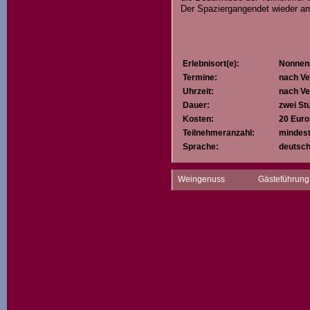
Der Spaziergangendet wieder a
Erlebnisort(e):
Nonnen
Termine:
nach Ve
Uhrzeit:
nach Ve
Dauer:
zwei St
Kosten:
20 Euro
Teilnehmeranzahl:
mindest
Sprache:
deutsc
Weingenuss
Gästeführung
Beschreibung
:
Der Weg beginnt an der Touristi
Der Weg nach Lindau beträgt 16,
bewältigen.
Die Führung soll in die Geschi
Weinberge und Weine, die am B
erster Linie um ein Erlebnis.
Der Weg ist auf 15 km asphaltie
der Strecke an und gehen auf d