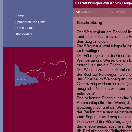
Gästeführungen von Achim Lange
Seit ich in Rente bin, will ich 
Aktiv dabei
Gästeführung
ich eine Ausbildung zum Gästeführ
Home
Ich bin Verwaltungsfachwirt, habe 
Sponsoren und Links
Beschreibung
:
Die Begegnung mit Gästen ist für 
Datenschutz
erzählen und bei einem Gläschen W
Der Weg beginnt am Bahnhof in 
Impressum
kostenloser Parkplatz und ein 
dem Zug anreisen.
Der Weg zur Antoniuskapelle bet
zu bewältigen.
Die Führung soll in die Geschi
Weinberge und Weine, die am B
erster Linie um ein Erlebnis.
Der Weg ist zu einem Drittel n
der Rest auf Feldwegen, welche
uns Objekte im Weinberg an und
Gleichzeitig wird ein kleines Qu
ausgelobt. Nämlich wer kann mi
anfangen?
Das schönste Erlebnis ist eine 
Antoniuskapelle. Drei Weine, Jo
Spätburgunder und ein Winzerse
der Region mit einem selbstge
zum Baguette wird besprochen un
Danach wird der Rückweg angetre
das erlebte auszutauschen. Der 
die Bedürfnisse der Teilnehmer 