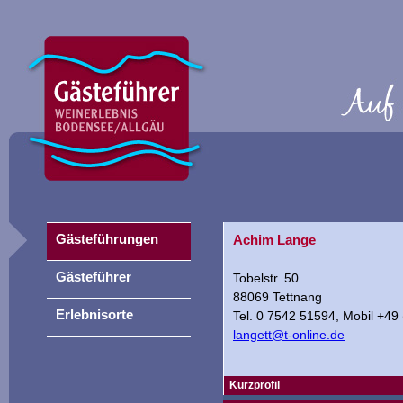
Gästeführungen
Achim Lange
Gästeführer
Tobelstr. 50
88069 Tettnang
Erlebnisorte
Tel. 0 7542 51594, Mobil +49
langett@t-online.de
Kurzprofil