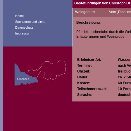
Gästeführungen von Christoph Dr
Ich bin Ingenieur und praktizieren
Weingenuss
Vom „Pinot no
„angetrunken“ habe, und die Lieb
Home
Sponsoren und Links
Beschreibung
:
Datenschutz
Pferdekutschenfahrt durch die W
Impressum
Erläuterungen und Weinprobe.
Erlebnisort(e):
Wasser
Termine:
nach Ve
Uhrzeit:
frei bu
Dauer:
ca. 2 S
Kosten:
60 Euro
Teilnehmeranzahl:
10 Pers
Sprache:
deutsc