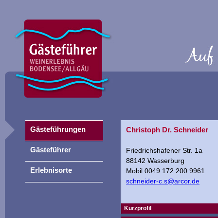
Gästeführungen
Christoph Dr. Schneider
Gästeführer
Friedrichshafener Str. 1a
88142 Wasserburg
Erlebnisorte
Mobil 0049 172 200 9961
schneider-c.s@arcor.de
Kurzprofil