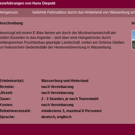
ästeführungen von Hans Diepold
it Begeisterung genieße ich täglich in unserer wunderschönen Bodenseeregion le
eingenuss
Geführte Fahrradtour durch das Hinterland von Wasserburg 
uf meinen angebotenen Fahrradtouren (teilweise in Verbindung mit einer Weinverko
 einzigartige Landschaft
Beschreibung
:
I
 die Naturvielfalt und
 die Historie (Burgen, Schlösser, Hexenprozesse)
Bevorzugt mit einem E-Bike fahren wir durch die Moränenlandschaft der
letzten Eiszeiten in das Argental – dort über eine Hängebrücke durch
egeistern.
umfangreichen Fruchtanbau geprägte Landschaft, vorbei am Schloss Gießen
zur historischen Gedenkstätte der Hexenverbrennung in Wasserburg.
Erlebnisort(e):
Wasserburg und Hinterland
Termine:
nach Vereinbarung
Uhrzeit:
nach Vereinbarung
Dauer:
2 - 3 Stunden, je nach Tourenwahl
Kosten:
nach Vereinbarung
Teilnehmeranzahl:
mindestens 3, maximal 6 Personen
Sprache:
deutsch, englisch