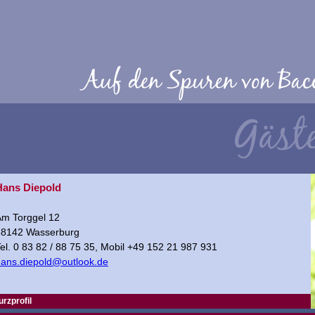
Hans Diepold
Am Torggel 12
88142 Wasserburg
el. 0 83 82 / 88 75 35, Mobil +49 152 21 987 931
ans.diepold@outlook.de
urzprofil