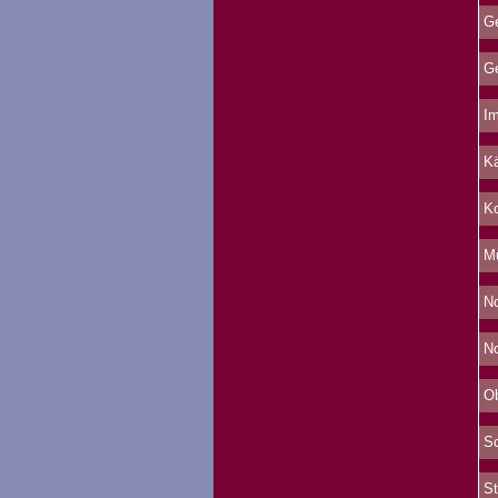
Ge
Ge
Im
Kä
Ko
Mu
No
No
Ob
Sc
St