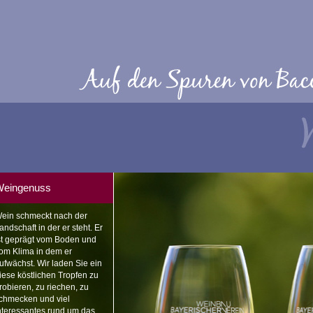
eingenuss
ein schmeckt nach der
andschaft in der er steht. Er
st geprägt vom Boden und
om Klima in dem er
ufwächst. Wir laden Sie ein
iese köstlichen Tropfen zu
robieren, zu riechen, zu
chmecken und viel
nteressantes rund um das