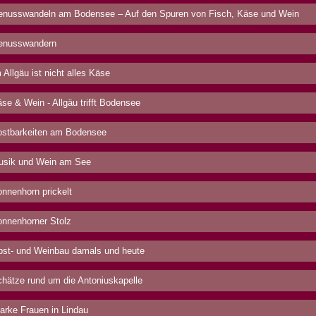
nusswandeln am Bodensee – Auf den Spuren von Fisch, Käse und Wein
nusswandern
 Allgäu ist nicht alles Käse
se & Wein - Allgäu trifft Bodensee
stbarkeiten am Bodensee
sik und Wein am See
nnenhorn prickelt
nnenhorner Stolz
st- und Weinbau damals und heute
hätze rund um die Antoniuskapelle
arke Frauen in Lindau