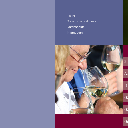
T
Home
Sponsoren und Links
Datenschutz
Impressum
3 
Au
D´
Gä
Gä
Ge