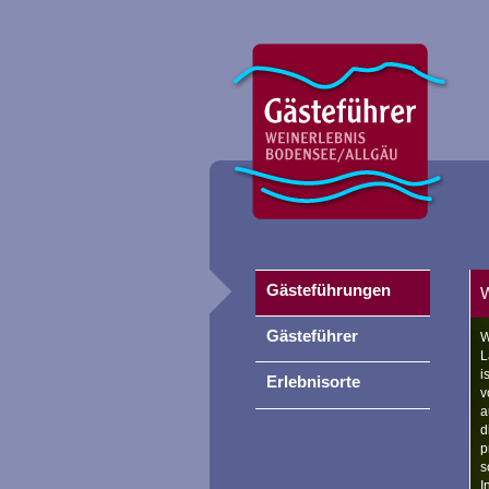
Gästeführungen
W
Gästeführer
W
L
i
Erlebnisorte
v
a
d
p
s
I