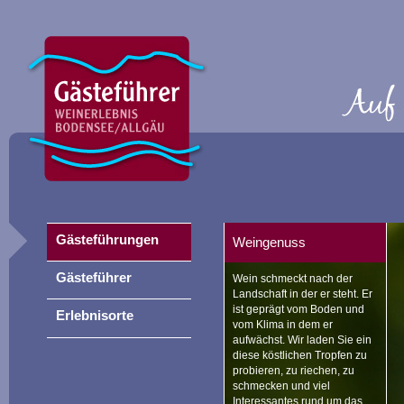
Gästeführungen
Weingenuss
Gästeführer
Wein schmeckt nach der
Landschaft in der er steht. Er
ist geprägt vom Boden und
Erlebnisorte
vom Klima in dem er
aufwächst. Wir laden Sie ein
diese köstlichen Tropfen zu
probieren, zu riechen, zu
schmecken und viel
Interessantes rund um das