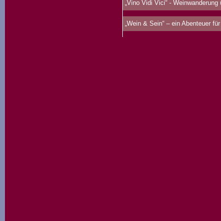
„Vino Vidi Vici“ - Weinwanderung
„Wein & Sein“ – ein Abenteuer für