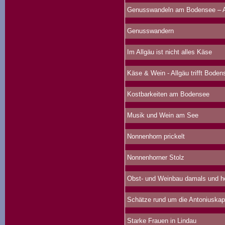
Genusswandeln am Bodensee – Au
Genusswandern
Im Allgäu ist nicht alles Käse
Käse & Wein - Allgäu trifft Boden
Kostbarkeiten am Bodensee
Musik und Wein am See
Nonnenhorn prickelt
Nonnenhorner Stolz
Obst- und Weinbau damals und h
Schätze rund um die Antoniuskap
Starke Frauen in Lindau