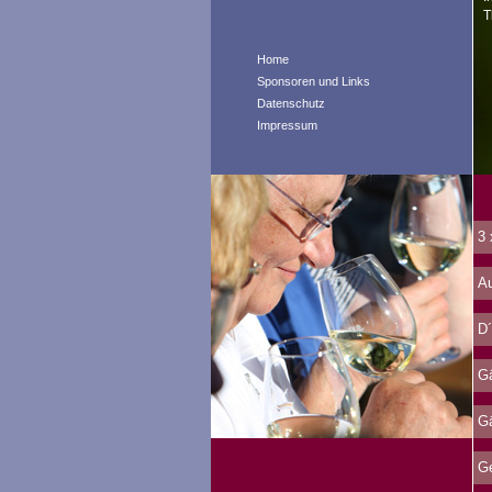
T
Home
Sponsoren und Links
Datenschutz
Impressum
3 
Au
D´
Gä
Gä
Ge