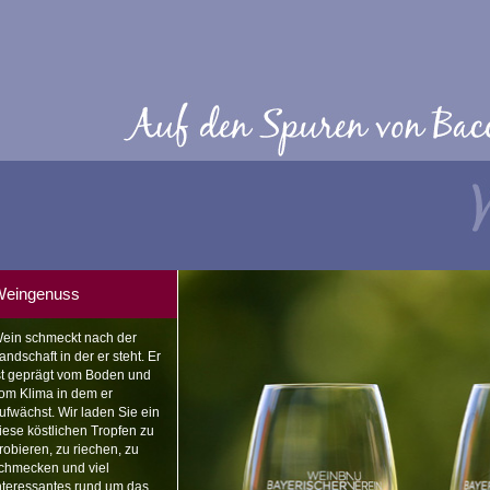
eingenuss
ein schmeckt nach der
andschaft in der er steht. Er
st geprägt vom Boden und
om Klima in dem er
ufwächst. Wir laden Sie ein
iese köstlichen Tropfen zu
robieren, zu riechen, zu
chmecken und viel
nteressantes rund um das