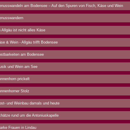
nusswandeln am Bodensee – Auf den Spuren von Fisch, Käse und Wein
nusswandern
 Allgäu ist nicht alles Käse
se & Wein - Allgäu trifft Bodensee
stbarkeiten am Bodensee
sik und Wein am See
nnenhorn prickelt
nnenhorner Stolz
st- und Weinbau damals und heute
hätze rund um die Antoniuskapelle
arke Frauen in Lindau