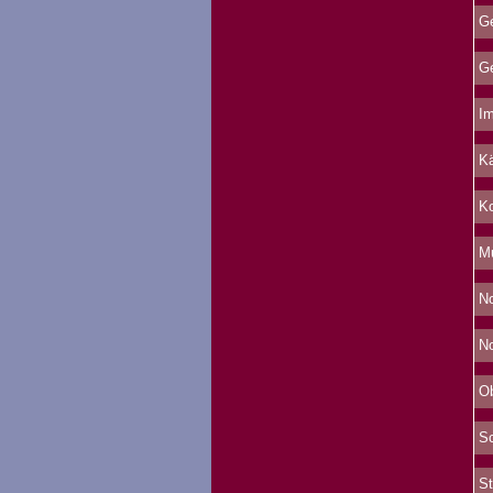
Ge
Ge
Im
Kä
Ko
Mu
No
No
Ob
Sc
St