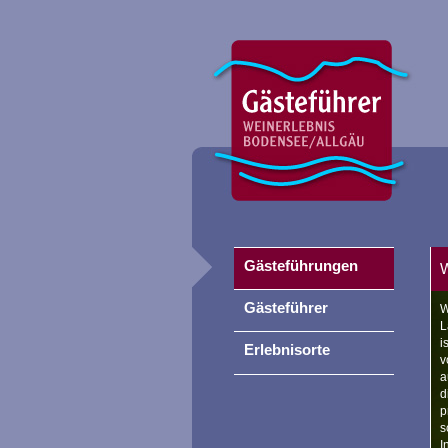
Gästeführungen
W
Gästeführer
W
L
i
Erlebnisorte
v
a
d
p
s
I