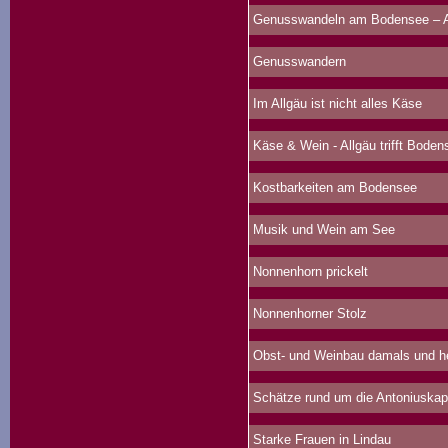
Genusswandeln am Bodensee – Au
Genusswandern
Im Allgäu ist nicht alles Käse
Käse & Wein - Allgäu trifft Boden
Kostbarkeiten am Bodensee
Musik und Wein am See
Nonnenhorn prickelt
Nonnenhorner Stolz
Obst- und Weinbau damals und h
Schätze rund um die Antoniuskap
Starke Frauen in Lindau