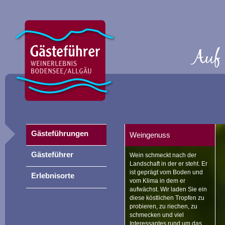
Gästeführungen
Weingenuss
Gästeführer
Wein schmeckt nach der
Landschaft in der er steht. Er
ist geprägt vom Boden und
Erlebnisorte
vom Klima in dem er
aufwächst. Wir laden Sie ein
diese köstlichen Tropfen zu
probieren, zu riechen, zu
schmecken und viel
Interessantes rund um das