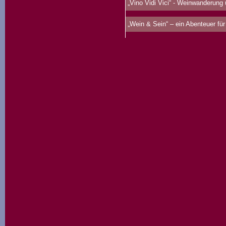
„Vino Vidi Vici“ - Weinwanderung
„Wein & Sein“ – ein Abenteuer für