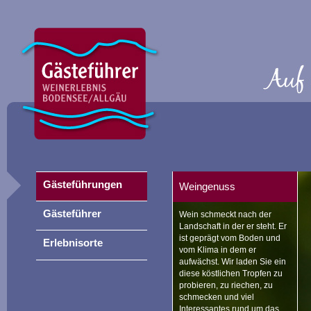
Gästeführungen
Weingenuss
Gästeführer
Wein schmeckt nach der
Landschaft in der er steht. Er
ist geprägt vom Boden und
Erlebnisorte
vom Klima in dem er
aufwächst. Wir laden Sie ein
diese köstlichen Tropfen zu
probieren, zu riechen, zu
schmecken und viel
Interessantes rund um das