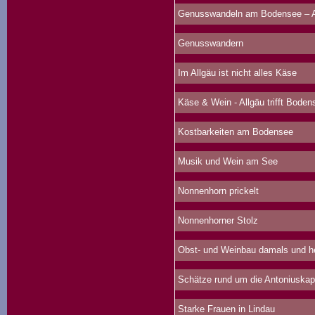
Genusswandeln am Bodensee – Au
Genusswandern
Im Allgäu ist nicht alles Käse
Käse & Wein - Allgäu trifft Boden
Kostbarkeiten am Bodensee
Musik und Wein am See
Nonnenhorn prickelt
Nonnenhorner Stolz
Obst- und Weinbau damals und h
Schätze rund um die Antoniuskap
Starke Frauen in Lindau