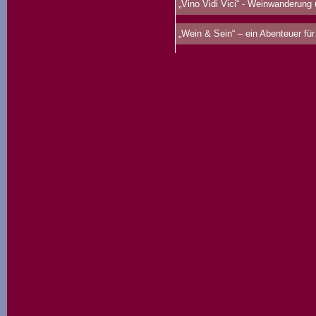
„Vino Vidi Vici“ - Weinwanderung
„Wein & Sein“ – ein Abenteuer für