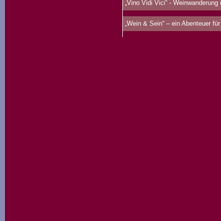
„Vino Vidi Vici“ - Weinwanderung
„Wein & Sein“ – ein Abenteuer für