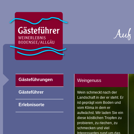
Gästeführungen
Weingenuss
Gästeführer
Wein schmeckt nach der
Landschaft in der er steht. Er
ist geprägt vom Boden und
Erlebnisorte
vom Klima in dem er
aufwächst. Wir laden Sie ein
diese köstlichen Tropfen zu
probieren, zu riechen, zu
schmecken und viel
Interessantes rund um das