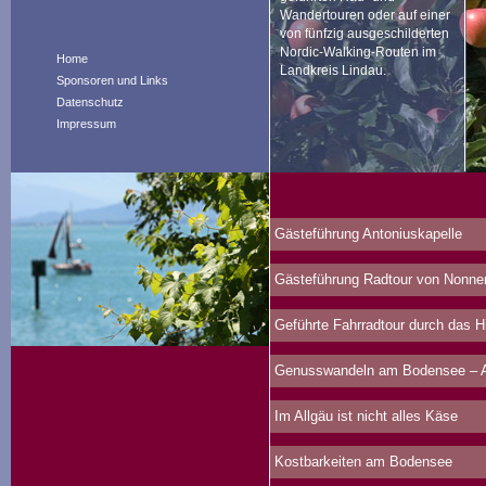
Wandertouren oder auf einer
von fünfzig ausgeschilderten
Nordic-Walking-Routen im
Home
Landkreis Lindau.
Sponsoren und Links
Datenschutz
Impressum
Gästeführung Antoniuskapelle
Gästeführung Radtour von Nonne
Geführte Fahrradtour durch das 
Genusswandeln am Bodensee – Au
Im Allgäu ist nicht alles Käse
Kostbarkeiten am Bodensee