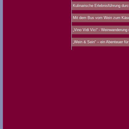
Kulinarische Erlebnisführung durc
Mit dem Bus vom Wein zum Käs
„Vino Vidi Vici“ - Weinwanderung
„Wein & Sein“ – ein Abenteuer für