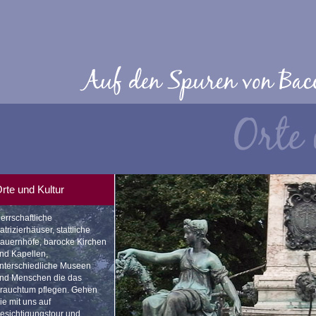
rte und Kultur
errschaftliche
atrizierhäuser, stattliche
auernhöfe, barocke Kirchen
nd Kapellen,
nterschiedliche Museen
nd Menschen die das
rauchtum pflegen. Gehen
ie mit uns auf
esichtigungstour und