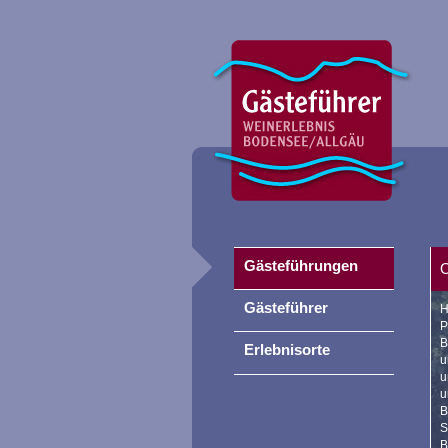
Gästeführungen
O
Gästeführer
H
P
B
Erlebnisorte
u
u
u
B
S
B