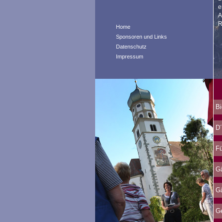
e
A
R
Home
Sponsoren und Links
Datenschutz
Impressum
Bi
D´
Fü
Gä
Gä
Ge