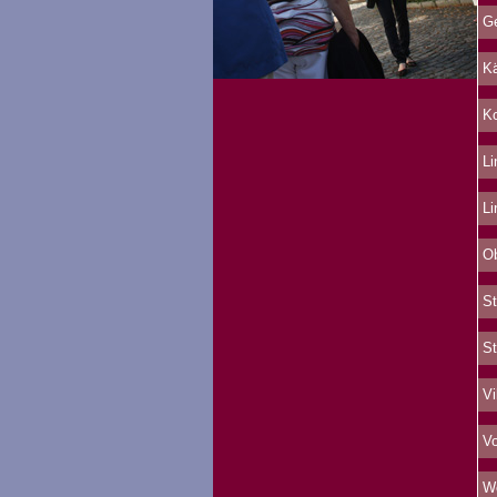
Ge
Kä
Ko
Li
Li
Ob
St
St
Vi
Vo
We