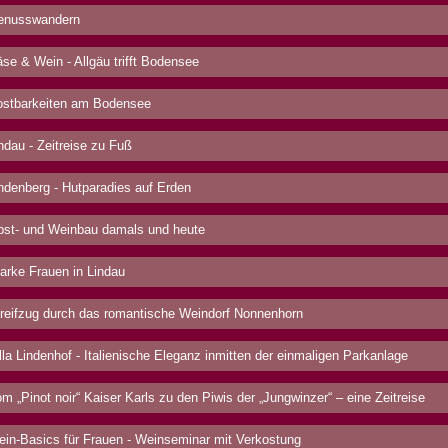
nusswandern
se & Wein - Allgäu trifft Bodensee
stbarkeiten am Bodensee
ndau - Zeitreise zu Fuß
ndenberg - Hutparadies auf Erden
st- und Weinbau damals und heute
arke Frauen in Lindau
reifzug durch das romantische Weindorf Nonnenhorn
lla Lindenhof - Italienische Eleganz inmitten der einmaligen Parkanlage
m „Pinot noir“ Kaiser Karls zu den Piwis der „Jungwinzer“ – eine Zeitreise
in-Basics für Frauen - Weinseminar mit Verkostung