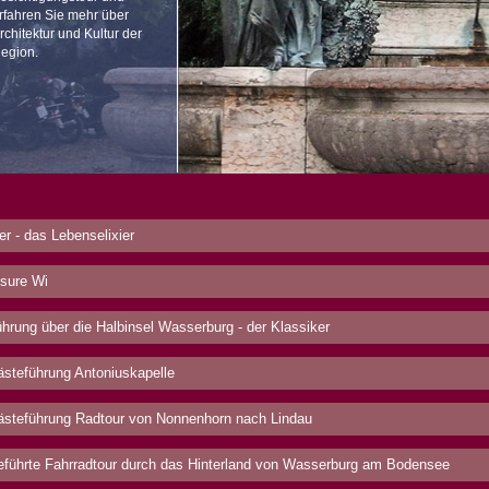
rfahren Sie mehr über
rchitektur und Kultur der
egion.
er - das Lebenselixier
sure Wi
hrung über die Halbinsel Wasserburg - der Klassiker
steführung Antoniuskapelle
steführung Radtour von Nonnenhorn nach Lindau
führte Fahrradtour durch das Hinterland von Wasserburg am Bodensee