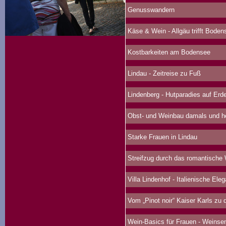
Genusswandern
Käse & Wein - Allgäu trifft Boden
Kostbarkeiten am Bodensee
Lindau - Zeitreise zu Fuß
Lindenberg - Hutparadies auf Erd
Obst- und Weinbau damals und h
Starke Frauen in Lindau
Streifzug durch das romantische
Villa Lindenhof - Italienische Ele
Vom „Pinot noir“ Kaiser Karls zu d
Wein-Basics für Frauen - Weinse