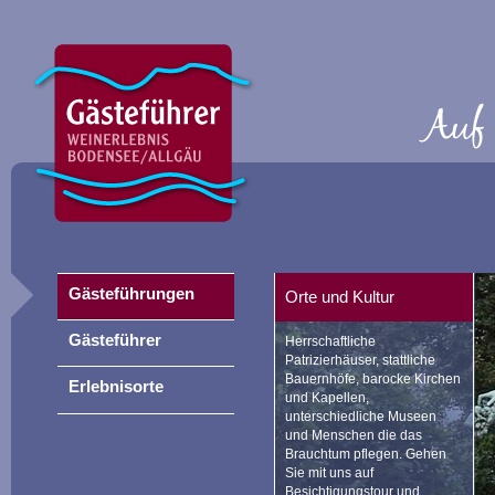
Gästeführungen
Orte und Kultur
Gästeführer
Herrschaftliche
Patrizierhäuser, stattliche
Bauernhöfe, barocke Kirchen
Erlebnisorte
und Kapellen,
unterschiedliche Museen
und Menschen die das
Brauchtum pflegen. Gehen
Sie mit uns auf
Besichtigungstour und