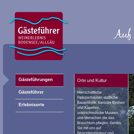
Gästeführungen
Orte und Kultur
Gästeführer
Herrschaftliche
Patrizierhäuser, stattliche
Bauernhöfe, barocke Kirchen
Erlebnisorte
und Kapellen,
unterschiedliche Museen
und Menschen die das
Brauchtum pflegen. Gehen
Sie mit uns auf
Besichtigungstour und