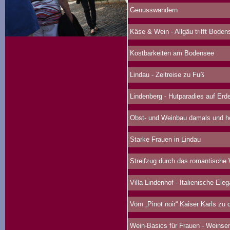
Genusswandern
Käse & Wein - Allgäu trifft Boden
Kostbarkeiten am Bodensee
Lindau - Zeitreise zu Fuß
Lindenberg - Hutparadies auf Erd
Obst- und Weinbau damals und h
Starke Frauen in Lindau
Streifzug durch das romantische
Villa Lindenhof - Italienische Ele
Vom „Pinot noir“ Kaiser Karls zu d
Wein-Basics für Frauen - Weinse