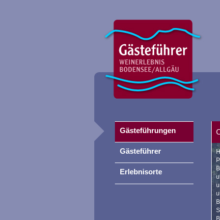
Gästeführungen
O
Gästeführer
H
P
B
Erlebnisorte
u
u
u
B
S
B