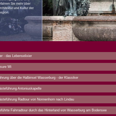
rfahren Sie mehr über
rchitektur und Kultur der
egion.
er - das Lebenselixier
sure Wi
hrung über die Halbinsel Wasserburg - der Klassiker
steführung Antoniuskapelle
steführung Radtour von Nonnenhorn nach Lindau
führte Fahrradtour durch das Hinterland von Wasserburg am Bodensee