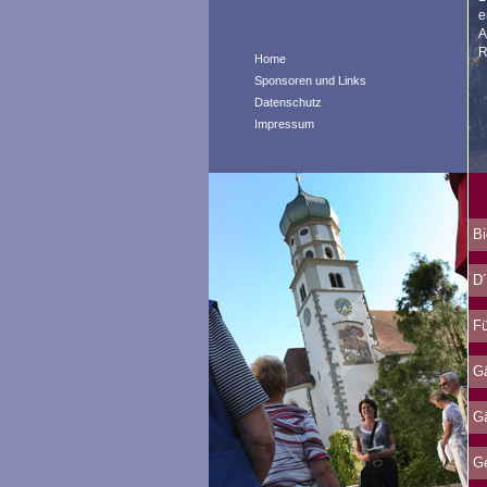
e
A
R
Home
Sponsoren und Links
Datenschutz
Impressum
Bi
D´
Fü
Gä
Gä
Ge