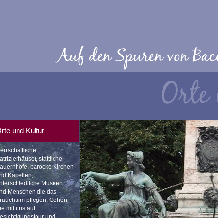
rte und Kultur
errschaftliche
atrizierhäuser, stattliche
auernhöfe, barocke Kirchen
nd Kapellen,
nterschiedliche Museen
nd Menschen die das
rauchtum pflegen. Gehen
ie mit uns auf
esichtigungstour und