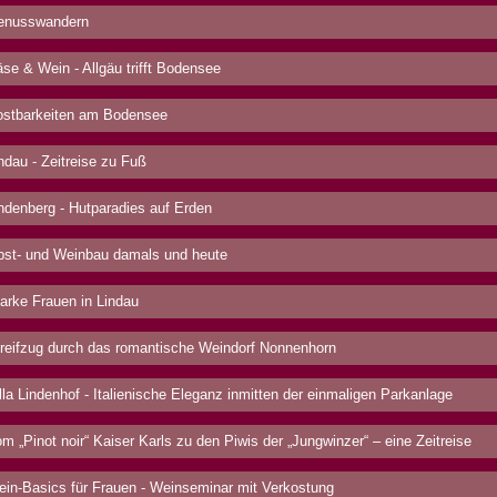
nusswandern
se & Wein - Allgäu trifft Bodensee
stbarkeiten am Bodensee
ndau - Zeitreise zu Fuß
ndenberg - Hutparadies auf Erden
st- und Weinbau damals und heute
arke Frauen in Lindau
reifzug durch das romantische Weindorf Nonnenhorn
lla Lindenhof - Italienische Eleganz inmitten der einmaligen Parkanlage
m „Pinot noir“ Kaiser Karls zu den Piwis der „Jungwinzer“ – eine Zeitreise
in-Basics für Frauen - Weinseminar mit Verkostung