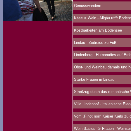
Genusswandern
Käse & Wein - Allgäu trifft Boden
Kostbarkeiten am Bodensee
Lindau - Zeitreise zu Fuß
Lindenberg - Hutparadies auf Erd
Obst- und Weinbau damals und h
Starke Frauen in Lindau
Streifzug durch das romantische
Villa Lindenhof - Italienische Ele
Vom „Pinot noir“ Kaiser Karls zu d
Wein-Basics für Frauen - Weinse