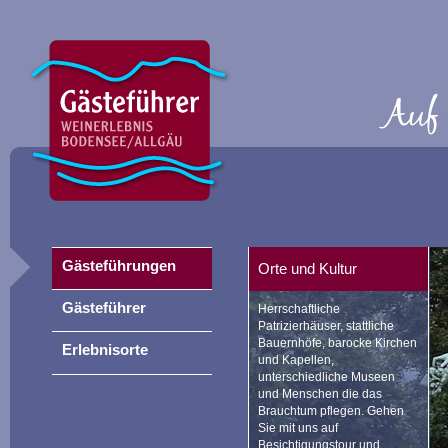
Gästeführungen
Orte und Kultur
Gästeführer
Herrschaftliche
Patrizierhäuser, stattliche
Bauernhöfe, barocke Kirchen
Erlebnisorte
und Kapellen,
unterschiedliche Museen
und Menschen die das
Brauchtum pflegen. Gehen
Sie mit uns auf
Besichtigungstour und