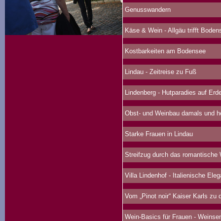
Genusswandern
Käse & Wein - Allgäu trifft Boden
Kostbarkeiten am Bodensee
Lindau - Zeitreise zu Fuß
Lindenberg - Hutparadies auf Erd
Obst- und Weinbau damals und h
Starke Frauen in Lindau
Streifzug durch das romantische
Villa Lindenhof - Italienische Ele
Vom „Pinot noir“ Kaiser Karls zu d
Wein-Basics für Frauen - Weinse