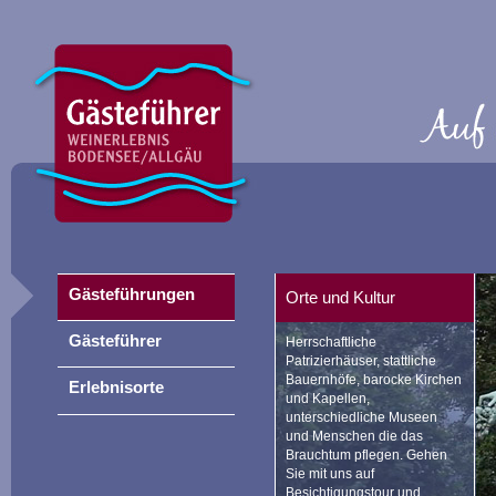
Gästeführungen
Orte und Kultur
Gästeführer
Herrschaftliche
Patrizierhäuser, stattliche
Bauernhöfe, barocke Kirchen
Erlebnisorte
und Kapellen,
unterschiedliche Museen
und Menschen die das
Brauchtum pflegen. Gehen
Sie mit uns auf
Besichtigungstour und