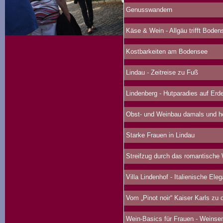
Genusswandern
Käse & Wein - Allgäu trifft Boden
Kostbarkeiten am Bodensee
Lindau - Zeitreise zu Fuß
Lindenberg - Hutparadies auf Erd
Obst- und Weinbau damals und h
Starke Frauen in Lindau
Streifzug durch das romantische
Villa Lindenhof - Italienische Ele
Vom „Pinot noir“ Kaiser Karls zu d
Wein-Basics für Frauen - Weinse