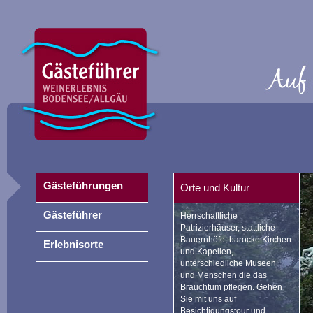
Gästeführungen
Orte und Kultur
Gästeführer
Herrschaftliche
Patrizierhäuser, stattliche
Bauernhöfe, barocke Kirchen
Erlebnisorte
und Kapellen,
unterschiedliche Museen
und Menschen die das
Brauchtum pflegen. Gehen
Sie mit uns auf
Besichtigungstour und