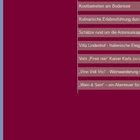
Kostbarkeiten am Bodensee
Kulinarische Erlebnisführung durc
Schätze rund um die Antoniuskap
Villa Lindenhof - Italienische Ele
Vom „Pinot noir“ Kaiser Karls zu d
„Vino Vidi Vici“ - Weinwanderung
„Wein & Sein“ – ein Abenteuer für