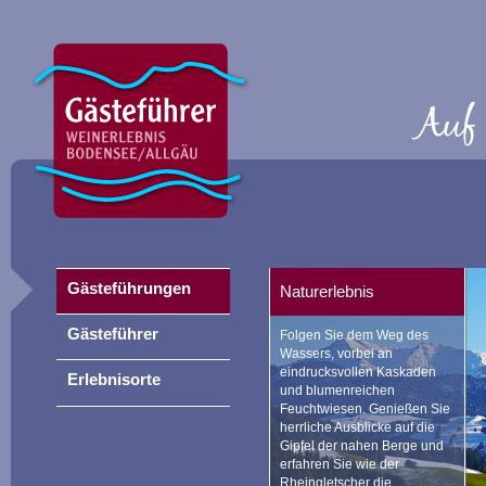
Gästeführungen
Naturerlebnis
Gästeführer
Folgen Sie dem Weg des
Wassers, vorbei an
eindrucksvollen Kaskaden
Erlebnisorte
und blumenreichen
Feuchtwiesen. Genießen Sie
herrliche Ausblicke auf die
Gipfel der nahen Berge und
erfahren Sie wie der
Rheingletscher die