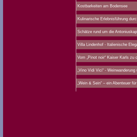
Kostbarkeiten am Bodensee
Kulinarische Erlebnisführung durc
Schätze rund um die Antoniuskap
Villa Lindenhof - Italienische Ele
Vom „Pinot noir“ Kaiser Karls zu d
„Vino Vidi Vici“ - Weinwanderung
„Wein & Sein“ – ein Abenteuer für