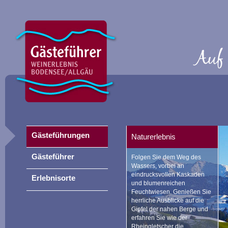
Gästeführungen
Naturerlebnis
Gästeführer
Folgen Sie dem Weg des
Wassers, vorbei an
eindrucksvollen Kaskaden
Erlebnisorte
und blumenreichen
Feuchtwiesen. Genießen Sie
herrliche Ausblicke auf die
Gipfel der nahen Berge und
erfahren Sie wie der
Rheingletscher die