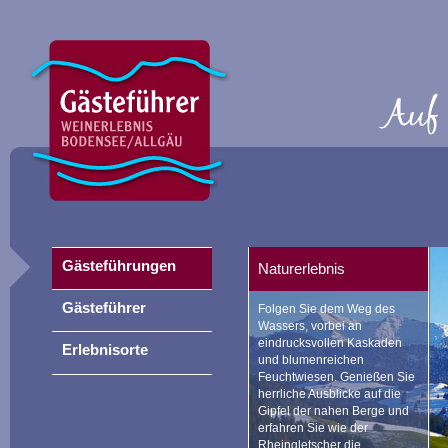
Gästeführungen
Naturerlebnis
Gästeführer
Folgen Sie dem Weg des
Wassers, vorbei an
eindrucksvollen Kaskaden
Erlebnisorte
und blumenreichen
Feuchtwiesen. Genießen Sie
herrliche Ausblicke auf die
Gipfel der nahen Berge und
erfahren Sie wie der
Rheingletscher die