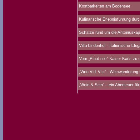
Kostbarkeiten am Bodensee
Kulinarische Erlebnisführung durc
Schätze rund um die Antoniuskap
Villa Lindenhof - Italienische Ele
Vom „Pinot noir“ Kaiser Karls zu d
„Vino Vidi Vici“ - Weinwanderung
„Wein & Sein“ – ein Abenteuer für