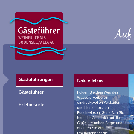
Gästeführungen
Naturerlebnis
Gästeführer
Folgen Sie dem Weg des
Wassers, vorbei an
eindrucksvollen Kaskaden
Erlebnisorte
und blumenreichen
Feuchtwiesen. Genießen Sie
herrliche Ausblicke auf die
Gipfel der nahen Berge und
erfahren Sie wie der
Rheingletscher die