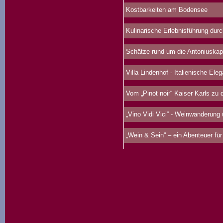
Kostbarkeiten am Bodensee
Kulinarische Erlebnisführung durc
Schätze rund um die Antoniuskap
Villa Lindenhof - Italienische Ele
Vom „Pinot noir“ Kaiser Karls zu d
„Vino Vidi Vici“ - Weinwanderung
„Wein & Sein“ – ein Abenteuer für