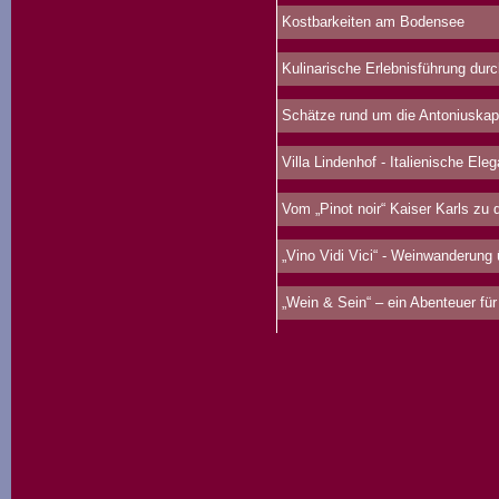
Kostbarkeiten am Bodensee
Kulinarische Erlebnisführung durc
Schätze rund um die Antoniuskap
Villa Lindenhof - Italienische Ele
Vom „Pinot noir“ Kaiser Karls zu d
„Vino Vidi Vici“ - Weinwanderung
„Wein & Sein“ – ein Abenteuer für