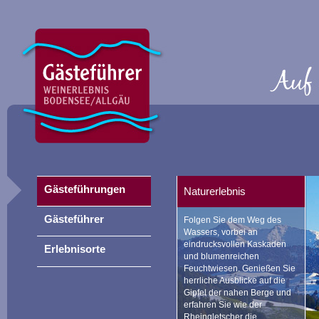
Gästeführungen
Naturerlebnis
Gästeführer
Folgen Sie dem Weg des
Wassers, vorbei an
eindrucksvollen Kaskaden
Erlebnisorte
und blumenreichen
Feuchtwiesen. Genießen Sie
herrliche Ausblicke auf die
Gipfel der nahen Berge und
erfahren Sie wie der
Rheingletscher die