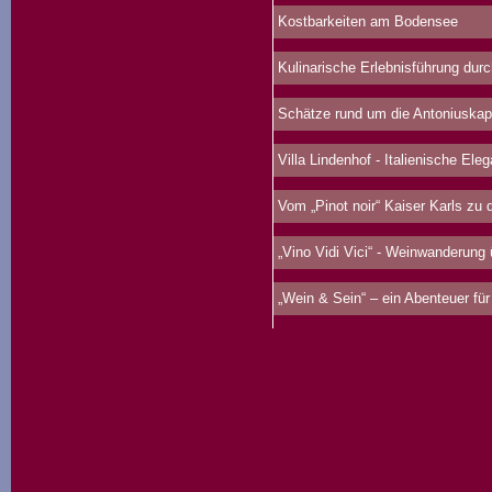
Kostbarkeiten am Bodensee
Kulinarische Erlebnisführung durc
Schätze rund um die Antoniuskap
Villa Lindenhof - Italienische Ele
Vom „Pinot noir“ Kaiser Karls zu d
„Vino Vidi Vici“ - Weinwanderung
„Wein & Sein“ – ein Abenteuer für