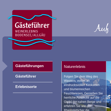
Gästeführungen
Naturerlebnis
Gästeführer
Folgen Sie dem Weg des
Wassers, vorbei an
eindrucksvollen Kaskaden
Erlebnisorte
und blumenreichen
Feuchtwiesen. Genießen Sie
herrliche Ausblicke auf die
Gipfel der nahen Berge und
erfahren Sie wie der
Rheingletscher die