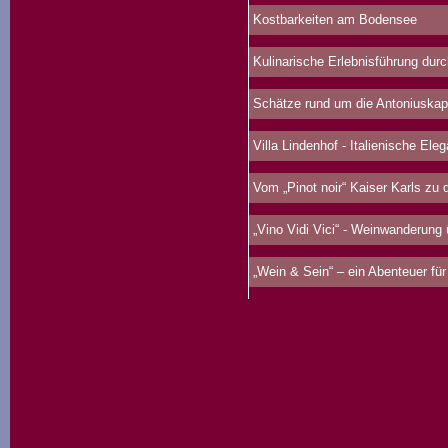
Kostbarkeiten am Bodensee
Kulinarische Erlebnisführung durc
Schätze rund um die Antoniuskap
Villa Lindenhof - Italienische Ele
Vom „Pinot noir“ Kaiser Karls zu d
„Vino Vidi Vici“ - Weinwanderung
„Wein & Sein“ – ein Abenteuer für