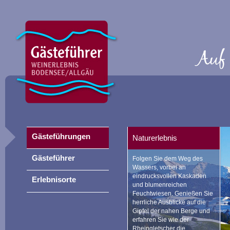
Gästeführungen
Naturerlebnis
Gästeführer
Folgen Sie dem Weg des
Wassers, vorbei an
eindrucksvollen Kaskaden
Erlebnisorte
und blumenreichen
Feuchtwiesen. Genießen Sie
herrliche Ausblicke auf die
Gipfel der nahen Berge und
erfahren Sie wie der
Rheingletscher die