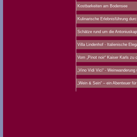
Kostbarkeiten am Bodensee
Kulinarische Erlebnisführung durc
Schätze rund um die Antoniuskap
Villa Lindenhof - Italienische Ele
Vom „Pinot noir“ Kaiser Karls zu d
„Vino Vidi Vici“ - Weinwanderung
„Wein & Sein“ – ein Abenteuer für