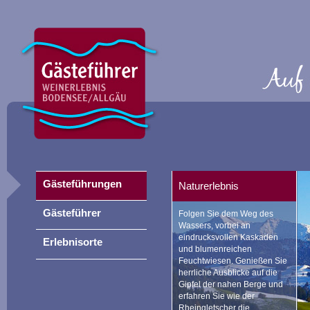
Gästeführungen
Naturerlebnis
Gästeführer
Folgen Sie dem Weg des
Wassers, vorbei an
eindrucksvollen Kaskaden
Erlebnisorte
und blumenreichen
Feuchtwiesen. Genießen Sie
herrliche Ausblicke auf die
Gipfel der nahen Berge und
erfahren Sie wie der
Rheingletscher die