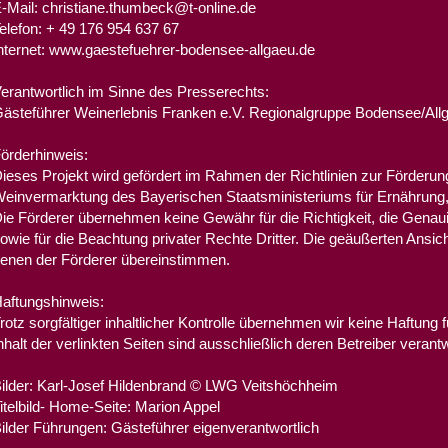
-Mail: christiane.thumbeck@t-online.de
elefon: + 49 176 954 637 67
nternet: www.gaestefuehrer-bodensee-allgaeu.de
erantwortlich im Sinne des Presserechts:
ästeführer Weinerlebnis Franken e.V. Regionalgruppe Bodensee/All
örderhinweis:
ieses Projekt wird gefördert im Rahmen der Richtlinien zur Förderu
einvermarktung des Bayerischen Staatsministeriums für Ernährung, 
ie Förderer übernehmen keine Gewähr für die Richtigkeit, die Genaui
owie für die Beachtung privater Rechte Dritter. Die geäußerten Ans
enen der Förderer übereinstimmen.
aftungshinweis:
rotz sorgfältiger inhaltlicher Kontrolle übernehmen wir keine Haftung f
nhalt der verlinkten Seiten sind ausschließlich deren Betreiber verantw
ilder: Karl-Josef Hildenbrand © LWG Veitshöchheim
itelbild- Home-Seite: Marion Appel
ilder Führungen: Gästeführer eigenverantwortlich