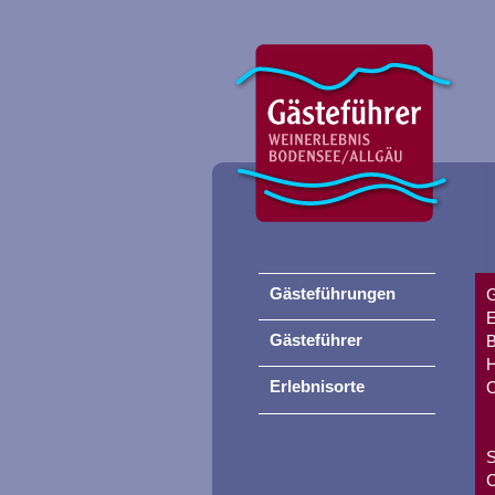
Gästeführungen
G
E
Gästeführer
B
H
Erlebnisorte
O
S
C