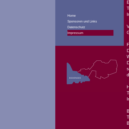
E
T
I
Home
Sponsoren und Links
V
Datenschutz
G
Impressum
F
D
W
D
s
d
H
T
I
B
T
B